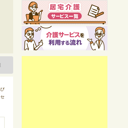
報
及び
援セ