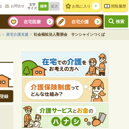
文字
お気に入り
閲覧履歴
は
お問合せ
標準
拡大
0
サイズ
検索
在宅医療
在宅介護
る
>
居宅介護支援
>
社会福祉法人聖朋会 サンシャインつくば
登録