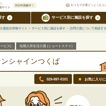
に。
おうちで介護どっとこむと
932件掲載中！
報サイト
探す
サービス別に施設を探す
宅介護総合情報サイト
>
サービス別に施設を探す
>
訪問介護について相談す
ービス)
短期入所生活介護 (ショートステイ)
サンシャインつくば
029-897-0101
お気に入りに