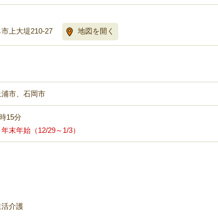
上大堤210-27
地図を開く
土浦市、石岡市
7時15分
末年始（12/29～1/3）
生活介護