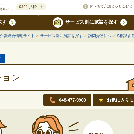
に。
おうちで介護どっとこむと
932件掲載中！
報サイト
探す
サービス別に施設を探す
宅介護総合情報サイト
>
サービス別に施設を探す
>
訪問介護について相談す
ン
ション
048-477-9900
お気に入りに