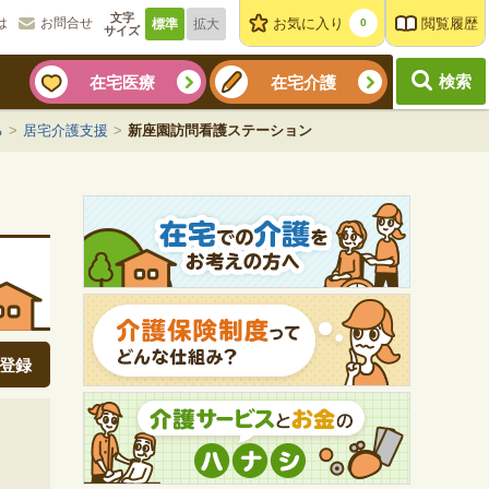
文字
お気に入り
閲覧履歴
は
お問合せ
標準
拡大
0
サイズ
検索
在宅医療
在宅介護
る
>
居宅介護支援
>
新座園訪問看護ステーション
登録