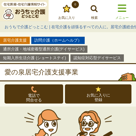
0
お気に入り
検索
メニュー
おうちで介護どっとこむ | 在宅介護を頑張るすべての人に。居宅介護総合
居宅介護支援
訪問介護（ホームヘルプ）
通所介護・地域密着型通所介護(デイサービス)
短期入所生活介護 (ショートステイ)
認知症対応型デイサービス
愛の泉居宅介護支援事業
お気に入りに
電話で
登録
問合せる