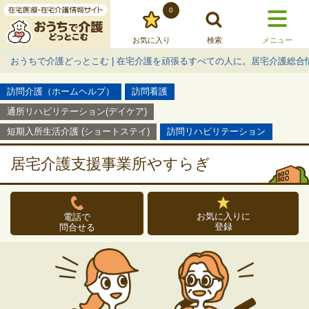
0
お気に入り
検索
メニュー
おうちで介護どっとこむ | 在宅介護を頑張るすべての人に。居宅介護総合
訪問介護（ホームヘルプ）
訪問看護
通所リハビリテーション(デイケア)
短期入所生活介護 (ショートステイ)
訪問リハビリテーション
居宅介護支援事業所やすらぎ
お気に入りに
電話で
登録
問合せる