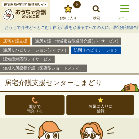
0
お気に入り
検索
メニュー
おうちで介護どっとこむ | 在宅介護を頑張るすべての人に。居宅介護総合
居宅介護支援
通所介護・地域密着型通所介護(デイサービス)
通所リハビリテーション(デイケア)
訪問リハビリテーション
認知症対応型デイサービス
短期入所療養介護（医療型ショートステイ）
居宅介護支援センターこまどり
お気に入りに
電話で
登録
問合せる