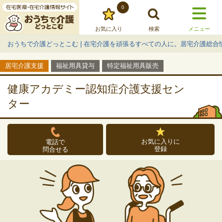
0
お気に入り
検索
メニュー
おうちで介護どっとこむ | 在宅介護を頑張るすべての人に。居宅介護総合
居宅介護支援
福祉用具貸与
特定福祉用具販売
健康アカデミー認知症介護支援セン
ター
お気に入りに
電話で
登録
問合せる