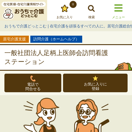
0
お気に入り
検索
メニュー
おうちで介護どっとこむ | 在宅介護を頑張るすべての人に。居宅介護総合
居宅介護支援
訪問介護（ホームヘルプ）
一般社団法人足柄上医師会訪問看護
ステーション
お気に入りに
電話で
登録
問合せる