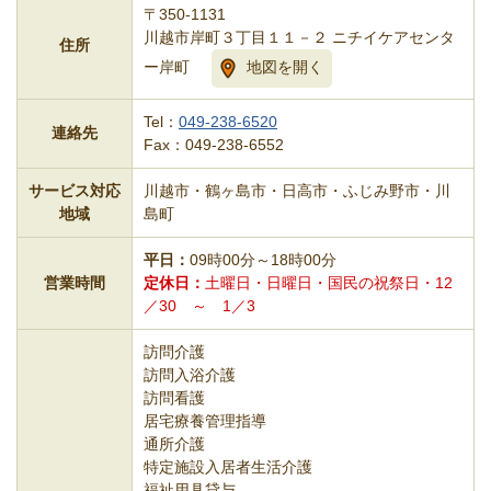
〒350-1131
川越市岸町３丁目１１－２ ニチイケアセンタ
住所
ー岸町
地図を開く
Tel：
049-238-6520
連絡先
Fax：049-238-6552
サービス対応
川越市・鶴ヶ島市・日高市・ふじみ野市・川
地域
島町
平日
09時00分～18時00分
営業時間
定休日
土曜日・日曜日・国民の祝祭日・12
／30 ～ 1／3
訪問介護
訪問入浴介護
訪問看護
居宅療養管理指導
通所介護
特定施設入居者生活介護
福祉用具貸与