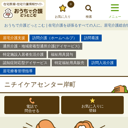
0
お気に入り
検索
メニュー
おうちで介護どっとこむ | 在宅介護を頑張るすべての人に。居宅介護総合
居宅介護支援
訪問介護（ホームヘルプ）
訪問看護
通所介護・地域密着型通所介護(デイサービス)
特定施設入居者生活介護
福祉用具貸与
認知症対応型デイサービス
特定福祉用具販売
訪問入浴介護
居宅療養管理指導
ニチイケアセンター岸町
お気に入りに
電話で
登録
問合せる