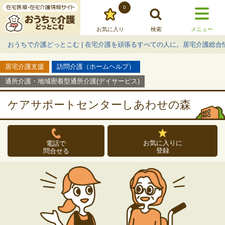
0
お気に入り
検索
メニュー
おうちで介護どっとこむ | 在宅介護を頑張るすべての人に。居宅介護総合
居宅介護支援
訪問介護（ホームヘルプ）
通所介護・地域密着型通所介護(デイサービス)
ケアサポートセンターしあわせの森
お気に入りに
電話で
登録
問合せる