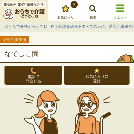
0
お気に入り
検索
メニュー
おうちで介護どっとこむ | 在宅介護を頑張るすべての人に。居宅介護総合
居宅介護支援
なでしこ園
お気に入りに
電話で
登録
問合せる