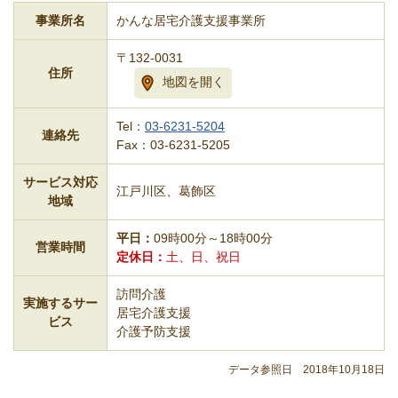
事業所名
かんな居宅介護支援事業所
〒132-0031
住所
地図を開く
Tel：
03-6231-5204
連絡先
Fax：03-6231-5205
サービス対応
江戸川区、葛飾区
地域
平日
09時00分～18時00分
営業時間
定休日
土、日、祝日
訪問介護
実施するサー
居宅介護支援
ビス
介護予防支援
データ参照日 2018年10月18日