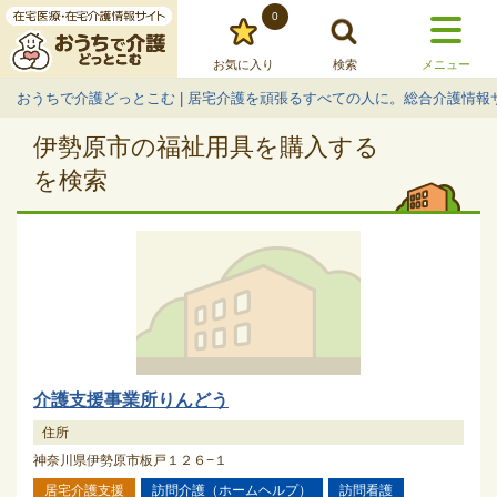
0
お気に入り
検索
メニュー
おうちで介護どっとこむ | 居宅介護を頑張るすべての人に。総合介護情報
伊勢原市の福祉用具を購入する
を検索
介護支援事業所りんどう
住所
神奈川県伊勢原市板戸１２６−１
居宅介護支援
訪問介護（ホームヘルプ）
訪問看護