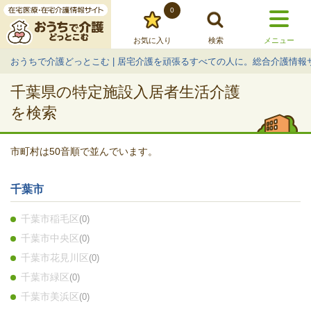
0
お気に入り
検索
メニュー
おうちで介護どっとこむ | 居宅介護を頑張るすべての人に。総合介護情報
千葉県の特定施設入居者生活介護
を検索
市町村は50音順で並んでいます。
千葉市
千葉市稲毛区
0
千葉市中央区
0
千葉市花見川区
0
千葉市緑区
0
千葉市美浜区
0