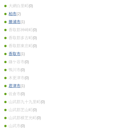
大網白里町
0
柏市
2
勝浦市
1
香取郡神崎町
0
香取郡多古町
0
香取郡東庄町
0
香取市
1
鎌ケ谷市
0
鴨川市
0
木更津市
0
君津市
1
佐倉市
0
山武郡九十九里町
0
山武郡芝山町
0
山武郡横芝光町
0
山武市
0