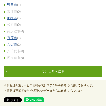
野田市
1
富津市
0
船橋市
1
松戸市
0
南房総市
0
茂原市
1
八街市
1
八千代市
0
四街道市
0
ひとつ前へ戻る
情報は介護サービス情報公表システム等を参考に作成しております。
情報は事業者から提供頂いたデータを元に作成しております。