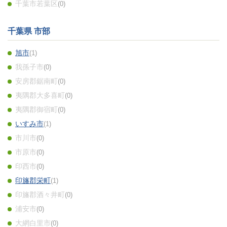
千葉市若葉区
0
千葉県 市部
旭市
1
我孫子市
0
安房郡鋸南町
0
夷隅郡大多喜町
0
夷隅郡御宿町
0
いすみ市
1
市川市
0
市原市
0
印西市
0
印旛郡栄町
1
印旛郡酒々井町
0
浦安市
0
大網白里市
0