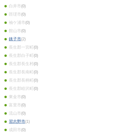
白井市
0
匝瑳市
0
袖ケ浦市
0
館山市
0
銚子市
2
長生郡一宮町
0
長生郡白子町
0
長生郡長生村
0
長生郡長南町
0
長生郡長柄町
0
長生郡睦沢町
0
東金市
0
富里市
0
流山市
0
習志野市
1
成田市
0