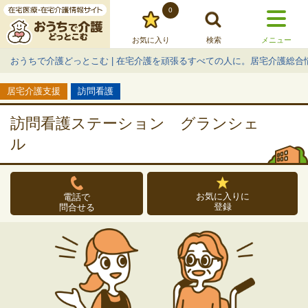
0
お気に入り
検索
メニュー
おうちで介護どっとこむ | 在宅介護を頑張るすべての人に。居宅介護総合
居宅介護支援
訪問看護
訪問看護ステーション グランシェ
ル
お気に入りに
電話で
登録
問合せる