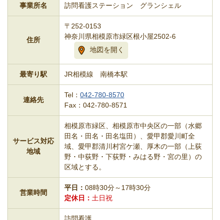
事業所名
訪問看護ステーション グランシェル
〒252-0153
神奈川県相模原市緑区根小屋2502-6
住所
地図を開く
最寄り駅
JR相模線 南橋本駅
Tel：
042-780-8570
連絡先
Fax：042-780-8571
相模原市緑区、相模原市中央区の一部（水郷
田名・田名・田名塩田）、愛甲郡愛川町全
サービス対応
域、愛甲郡清川村宮ケ瀬、厚木の一部（上荻
地域
野・中荻野・下荻野・みはる野・宮の里）の
区域とする。
平日
08時30分～17時30分
営業時間
定休日
土日祝
訪問看護