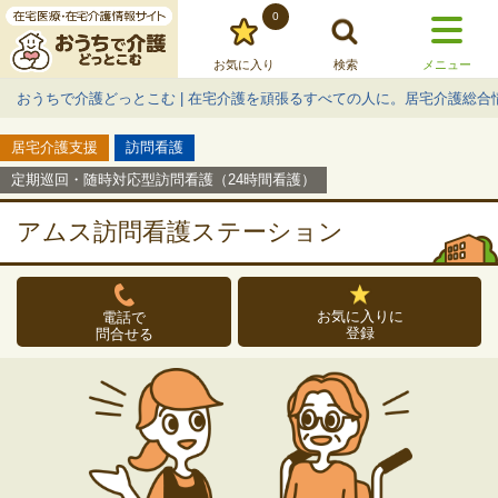
0
お気に入り
検索
メニュー
おうちで介護どっとこむ | 在宅介護を頑張るすべての人に。居宅介護総合
居宅介護支援
訪問看護
定期巡回・随時対応型訪問看護（24時間看護）
アムス訪問看護ステーション
お気に入りに
電話で
登録
問合せる